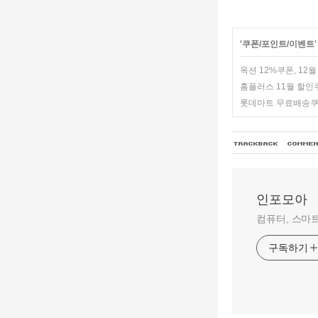
'
쿠폰/포인트/이벤트
옥션 12%쿠폰, 12
홈플러스 11월 할인
롯데마트 무료배송쿠
인포모아
컴퓨터, 스마트
구독하기