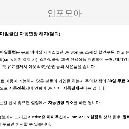
인포모아
마일클럽 자동연장 해지(탈퇴)
마일클럽
은 유료 멤버십 서비스(1년 3만won)로 스페셜 할인쿠폰, 최고 등
smile페이 결제 시), 스마일클럽 회원 전용상품 저렴하게 구매, 대기없
고 첫 유료결제시 아웃백3만원권 등의 사은품을 줍니다.
무료 이용이 가능해서 많은 분들이 가입을 하는데 주의할 점이
30일 무료
원으로
자동전환
되며 연회비 3만냥이
자동결제
된다는 겁니다.
되는걸 원치 않으면
설정
에서
자동연장 취소
를 하면 됩니다.
정보
에서 그리고 auction은
마이옥션
에서 smileclub
설정
을 선택 한후 '
멤
을 누르면 해지할 수 있습니다.