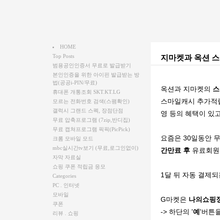
HOME
Top Posts
지마켓과 옥션 스
범용공인인증서 무료로 발급받기
본인인증을 위한 아이핀 발급받는 방
법(공공i-PIN/무료)
옥션과 지마켓의
스
휴대폰 개통조회 SKT.KT.LG
스마일캐시 추가적립(
모르는 전화번호 검색(스팸확인)
갤럭시 그랜드 스펙, 장점단점
영 등의 혜택이 있
무료 압축프로그램 (7zip,반디집)
무료 캡쳐프로그램 픽픽(PicPick)
요즘은 30일동안 
크롬 모바일 모드
mbc실시간tv보기 (무료,로그인없이)
간만료 후
유료회
자막 자료실
쇼핑 쿠폰 적립금 응모
1달 뒤 자동 결제
Categories
PC . 인터넷
모바일
G마켓은
나의쇼핑
쿠폰
-> 하단의 '
예
'버튼
리뷰 . 쇼핑