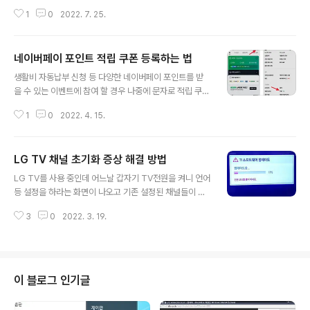
크롬 또는 엣지로 Pay 간편결제 주문 시에 현대카드를 선
1
0
2022. 7. 25.
택하면 아래 그림처럼 M포인트(최고5%)선택난이 보여서
체크표시 하고 결제하면 엠포인트를 사용할 수가 있습니
다. 그런데 일반 결제 시에는 아래와 같이 이 선택난이 안보
네이버페이 포인트 적립 쿠폰 등록하는 법
여서 포인트를 사용 못 하게 되더군요. 그래서 모바일 웹과
글 내용
옥션앱에서 일반 결제를 해보니 M포인트 선택칸이 보여서
생활비 자동납부 신청 등 다양한 네이버페이 포인트를 받
엠포인트 사용이 가능 했습니다. Pay 간편결제가 아닌 일
을 수 있는 이벤트에 참여 할 경우 나중에 문자로 적립 쿠폰
반 결제 시 PC에서는 M포인트 사용이 불가능하지만 모바
을 받게 됩니다. 이렇게 받은 쿠폰은 네이버페이 웹 및 모바
일 웹 또는 옥션어플에서는 M포인트 선택 칸이 보여서 엠
1
0
2022. 4. 15.
일 사이트 또는 앱에서 등록을 하면 됩니다. 모바일에서는
포인트를 사용해서 결제 할 수 있었습니다.
네이버앱을 실행 한 후 Pay(네이버페이) -> 오른쪽상단
메뉴(석삼자)를 누르고 '기타/혜택'의 쿠폰을 선택 '+네이
LG TV 채널 초기화 증상 해결 방법
버페이 포인트 쿠폰 등록' -> 쿠폰번호를 입력 후 쿠폰등록
글 내용
을 눌러주고 페이 비밀번호를 입력하면 등록이 완료됩니
LG TV를 사용 중인데 어느날 갑자기 TV전원을 켜니 언어
다. PC에서는 네이버페이 사이트 -> 상단메뉴에서 '혜택
등 설정을 하라는 화면이 나오고 기존 설정된 채널들이 다
쿠폰'선택 -> 쿠폰 -> 등록하기 -> 쿠폰번호를 입력하고
삭제되어 있어서 다시 채널을 자동으로 잡아야 했습니다.
쿠폰등록
3
0
2022. 3. 19.
그런데 이후로 전원을 전원 껐다가 다시 켤 때 마다 설정해
놓은 채널들이 저장이 안되고 채널이 초기화되서 다시 자
동검색으로 채널들을 잡아줘야 하더군요. 알아보니 이런경
우에는 LG전자 서비스센터 홈페이지에서 해당모델 소프
트웨어를 다운받아서 USB에 넣고 TV에 연결한 후 업데이
이 블로그 인기글
트를 해주면 해결 된다고 해서 해봤더니 다행히 채널 초기
화 증상이 해결 되었습니다. LG전자 홈페이지에서 'TV 업