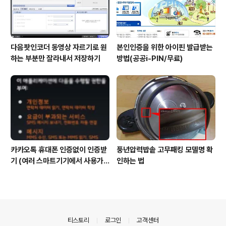
다음팟인코더 동영상 자르기로 원
본인인증을 위한 아이핀 발급받는
하는 부분만 잘라내서 저장하기
방법(공공i-PIN/무료)
카카오톡 휴대폰 인증없이 인증받
풍년압력밥솥 고무패킹 모델명 확
기 (여러 스마트기기에서 사용가
인하는 법
능)
의안내
티스토리
로그인
고객센터