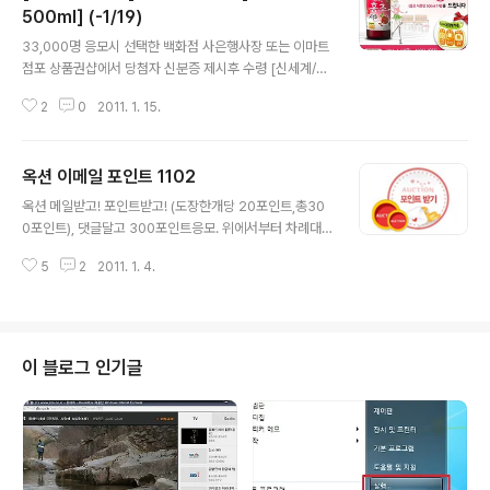
500ml] (-1/19)
글 내용
33,000명 응모시 선택한 백화점 사은행사장 또는 이마트
점포 상품권샵에서 당첨자 신분증 제시후 수령 [신세계/이
마트] 뜨는상품 무료증정 서비스 [마시는홍초 500ml] (-
2
0
2011. 1. 15.
1/19) 경품 응모기간 : 1.13 ~ 1.19 경품 수령기간 : 1.22 ~
1.30 9일간 http://event.shinsegae.com/event/110
110EV/ev_main.asp
옥션 이메일 포인트 1102
글 내용
옥션 메일받고! 포인트받고! (도장한개당 20포인트,총30
0포인트), 댓글달고 300포인트응모. 위에서부터 차례대
로 받으세요. 도장찍기 안되시면 주소를 주소창에 복사해
5
2
2011. 1. 4.
서 실행해보세요. * 나의 포인트 내역 ->옥션 이메일 포인
트 모음 바로가기[새창]...
이 블로그 인기글