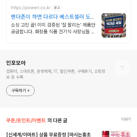
https://powerr.co.kr
광고
벤더존이 하면 다르다 베스트셀러 도매
가 단독 공급
소싱 고민 끝! 이미 검증된 '잘 팔리는' 제품만
공급합니다. 화장품 식품 건기식 사장님들 사
이에서 소문난 '마진 좋은' 아이템 리스트 공
개합니다.
로그 정보
인포모아
컴퓨터, 스마트폰, 운영체제, IT, 할인쿠폰, 구매후기, 쇼핑정
보 등 수록
구독하기
더보기
쿠폰/포인트/이벤트
의 다른 글
[신세계/이마트] 상품 무료증정 [마시는홍초