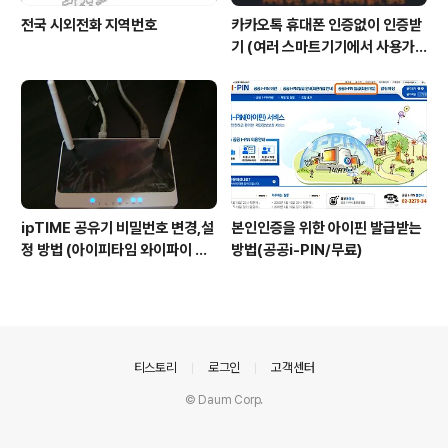
전국 시외전화 지역번호
카카오톡 휴대폰 인증없이 인증받
기 (여러 스마트기기에서 사용가
능)
ipTIME 공유기 비밀번호 변경,설
본인인증을 위한 아이핀 발급받는
정 방법 (아이피타임 와이파이 암
방법(공공i-PIN/무료)
호)
의안내
티스토리
로그인
고객센터
© Daum Corp.