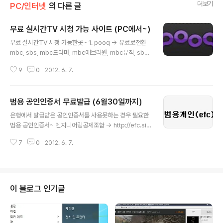
더보기
PC/인터넷
의 다른 글
무료 실시간TV 시청 가능 사이트 (PC에서~)
글 내용
무료 실시간TV 시청 가능한곳~ 1. pooq -> 유료로전환
mbc, sbs, mbc드라마, mbc에브리원, mbc뮤직, sbs
플러스 ☞ http://www.pooq.co.kr/ 2. K KBS1, KBS
9
0
2012. 6. 7.
2, KBSN drama, KBSN joy, KBSN prime, WORLD
TV, KBS24뉴스 ☞ http://k.kbs.co.kr/ 3. iONAIRTV
KBS, SBS, MBC, SBSESPN, Mnet, 슈퍼액션 회원가입
범용 공인인증서 무료발급 (6월30일까지)
필요(이메일,이름,생년월일 만~) 4. 生 프로야구 중계 국내
글 내용
프로야구 고화질 실시간 중계 ☞ http://fancast.pandor
은행에서 발급받은 공인인증서를 사용못하는 경우 필요한
a.tv/baseball/
범용 공인인증서~ 엔지니어링공제조합 -> http://efc.sig
nra.com/main.sg 전기공사공제조합 -> http://ecfc.si
7
0
2012. 6. 7.
gnra.com/main.sg ※ 2012년 6월 30일까지만 무료
발급 ※ 발급받는 방법 -> http://infomoa.kr/272
이 블로그 인기글