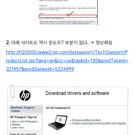
2.
아래 사이트도 역시 윈도우7 부분이 없다. -> 정상화됨
http://h20000.www2.hp.com/bizsupport/TechSupport/P
roductList.jsp?lang=en&cc=us&taskId=135&prodTypeId=
321957&prodSeriesId=5224999