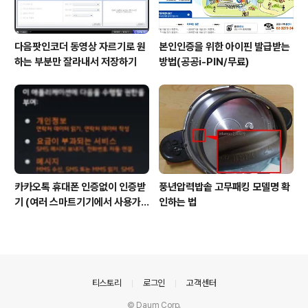
다음팟인코더 동영상 자르기로 원
본인인증을 위한 아이핀 발급받는
하는 부분만 잘라내서 저장하기
방법(공공i-PIN/무료)
카카오톡 휴대폰 인증없이 인증받
풍년압력밥솥 고무패킹 모델명 확
기 (여러 스마트기기에서 사용가
인하는 법
능)
의안내
티스토리
로그인
고객센터
© Daum Corp.