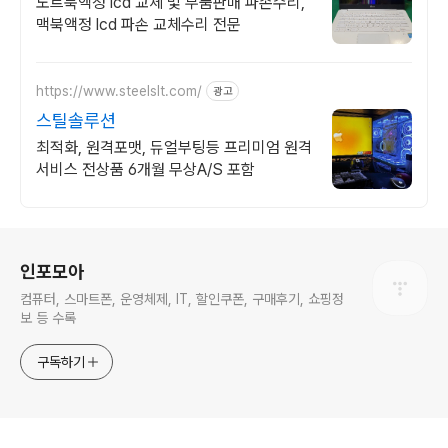
노트북액정 lcd 교체 및 부품판매 파손수리,
맥북액정 lcd 파손 교체수리 전문
https://www.steelslt.com/
광고
스틸솔루션
최적화, 원격포맷, 듀얼부팅등 프리미엄 원격
서비스 전상품 6개월 무상A/S 포함
로그 정보
인포모아
컴퓨터, 스마트폰, 운영체제, IT, 할인쿠폰, 구매후기, 쇼핑정
보 등 수록
구독하기