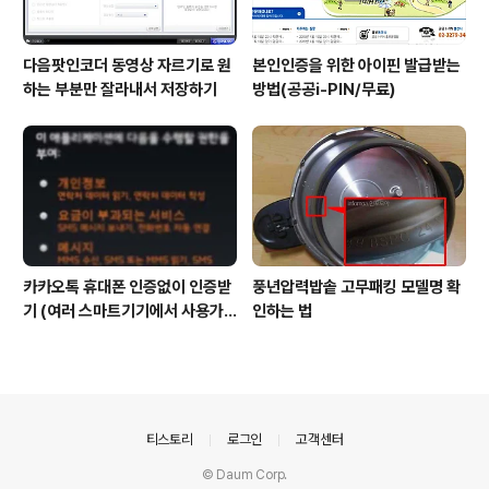
다음팟인코더 동영상 자르기로 원
본인인증을 위한 아이핀 발급받는
하는 부분만 잘라내서 저장하기
방법(공공i-PIN/무료)
카카오톡 휴대폰 인증없이 인증받
풍년압력밥솥 고무패킹 모델명 확
기 (여러 스마트기기에서 사용가
인하는 법
능)
의안내
티스토리
로그인
고객센터
© Daum Corp.