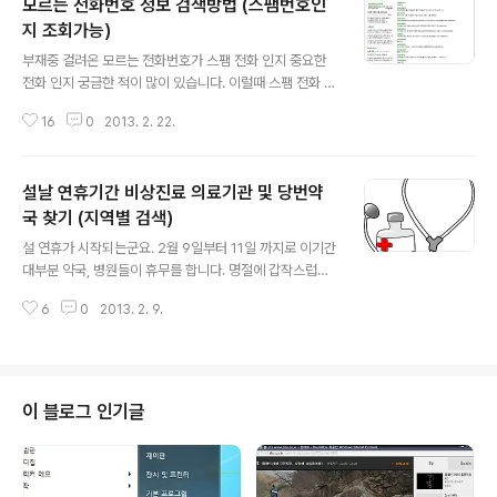
모르는 전화번호 정보 검색방법 (스팸번호인
지 조회가능)
글 내용
부재중 걸려온 모르는 전화번호가 스팸 전화 인지 중요한
전화 인지 궁금한 적이 많이 있습니다. 이럴때 스팸 전화 인
지 일반 전화 인지 쉽게 확인해 볼 수 있는 사이트가 있습니
16
0
2013. 2. 22.
다. 바로 더콜(thecall) 이란 사이트 입니다. 더콜(thecall)
사이트에서 전화번호를 검색하면 어떤 전화번호 인지 쉽게
알수있습니다. 더콜은 사용자들이 스스로 등록한 전화번호
설날 연휴기간 비상진료 의료기관 및 당번약
로 데이타베이스가 만들어 진다고 합니다. 위키 같은 개념
으로 많은 사람들이 이용할수록 정보가 정확 해진다고 합
국 찾기 (지역별 검색)
글 내용
니다. 모르는 전화번호, 스팸 전화번호 정보 검색하기 우리
설 연휴가 시작되는군요. 2월 9일부터 11일 까지로 이기간
가 만드는 전화번호부 - 더콜 (thecall) http://www.thec
대부분 약국, 병원들이 휴무를 합니다. 명절에 갑작스럽게
all.co.kr 사이트 왼쪽 상단에 있는 입력창에 검색하고자
아플때 병원과 약국을 찾는분들이 많을텐데 의외로 찾기가
하는 전화번호를 ' - '를 제외하고 입력 하면 해..
6
0
2013. 2. 9.
쉽지 않을때가 많습니다. 그런경우 아래 사이트에서 검색
을 하거나 전화로 119 또는 120 (다산콜센터)에 전화해서
빠른 응급진료를 받으세요. ●119구급상황관리센터 : 국번
없이 119 (유선전화)/ 지역번호 + 119 (무선전화) ●보건
복지 콜센터 : 국번없이 129 (유선전화) / 지역번호 + 129
이 블로그 인기글
(무선전화) ●응급의료정보센터 설 연휴 당직병원 및 약국
검색 : http://www.1339.or.kr/ ●가까운 당번약국 찾기 :
http://www.pharm114.or.kr/ 안전상비의약품은 편의점
에서도 판매를 하고 있습니다..