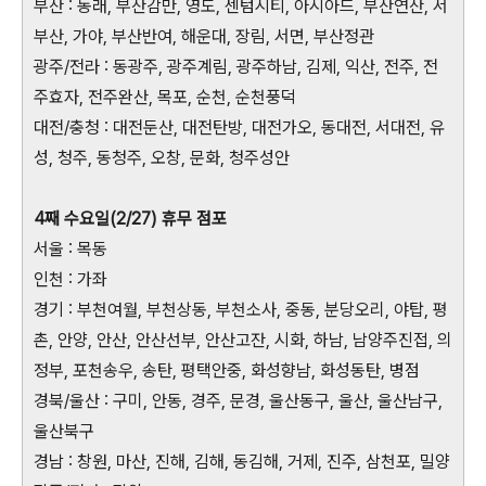
부산 : 동래, 부산감만, 영도, 센텀시티, 아시아드, 부산연산, 서
부산, 가야, 부산반여, 해운대, 장림, 서면, 부산정관
광주/전라 : 동광주, 광주계림, 광주하남, 김제, 익산, 전주, 전
주효자, 전주완산, 목포, 순천, 순천풍덕
대전/충청 : 대전둔산, 대전탄방, 대전가오, 동대전, 서대전, 유
성, 청주, 동청주, 오창, 문화, 청주성안
4째 수요일(2/27) 휴무 점포
서울 : 목동
인천 : 가좌
경기 : 부천여월, 부천상동, 부천소사, 중동, 분당오리, 야탑, 평
촌, 안양, 안산, 안산선부, 안산고잔, 시화, 하남, 남양주진접, 의
정부, 포천송우, 송탄, 평택안중, 화성향남, 화성동탄, 병점
경북/울산 : 구미, 안동, 경주, 문경, 울산동구, 울산, 울산남구,
울산북구
경남 : 창원, 마산, 진해, 김해, 동김해, 거제, 진주, 삼천포, 밀양