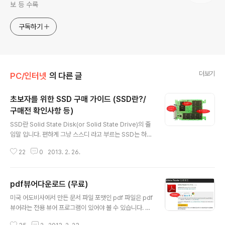
보 등 수록
구독하기
더보기
PC/인터넷
의 다른 글
초보자를 위한 SSD 구매 가이드 (SSD란?/
구매전 확인사항 등)
글 내용
SSD란 Solid State Disk(or Solid State Drive)의 줄
임말 입니다. 편하게 그냥 스스디 라고 부르는 SSD는 하드
디스크(HDD)와 같은 기능을 하는 데이터 저장장치로 간단
22
0
2013. 2. 26.
히 말해서 속도가 엄청 빠른 하드디스크 입니다. SSD는 U
SB메모리에 들어가는 플래쉬메모리로 만들어집니다. 플래
쉬메모리는 반도체 소자입니다. 반도체라서 기계적인 동작
pdf뷰어다운로드 (무료)
없이 전기적인 동작만으로 데이터를 읽거나 씁니다. 그래
글 내용
서 SSD의 데이터 접근속도는 하드디스크의 약 60배에 달
미국 어도비사에서 만든 문서 파일 포맷인 pdf 파일은 pdf
합니다. 그리고 데이터를 읽어들이는 속도는 평균적으로
뷰어라는 전용 뷰어 프로그램이 있어야 볼 수 있습니다. p
하드디스크의 4~5배이고 쓰기 속도는 3~4배에 달합니
df뷰어는 다양한 종류가 있지만 가장 많이 사용되고 있는
다. 플래쉬메모리는 하드디스크 보다 훨씬 속도가 빠르고