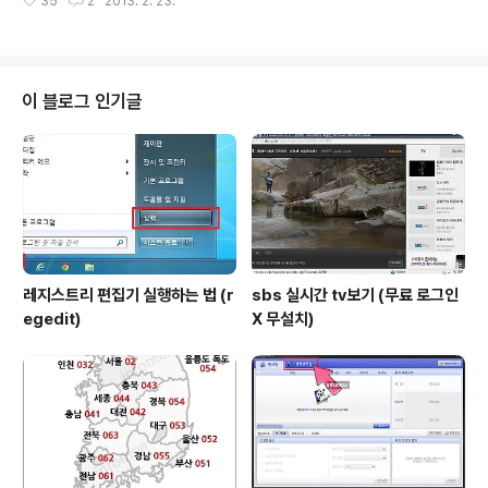
35
2
2013. 2. 23.
pdf뷰어가 어도비 리더(Adobe Reader)입니다. pdf뷰
안정성도 뛰어나지만 저장용량이 커질수록 매우 비싸다는
어인 어도비 리더는 편집 기능은 없고 읽기 기능과 인쇄 기
단점이 있었습니다. ..
능만 사용을 할수 있게 만들어진 프로그램 입니다. 물론 무
료로 사용할수 있는 프로그램 입니다. PDF파일이란? htt
p://navercast.naver.com/contents.nhn?rid=122&
이 블로그 인기글
contents_id=7205 어도비리더 pdf뷰어 다운로드및 설
치 어도비 리더는 자주 업데이트가 되기 때문에 공식 홈페
이지에서 최신버전을 다운 받는 것이 좋습니다. 어도비 리
더 다운(어도비 홈페이지) http://ww..
레지스트리 편집기 실행하는 법 (r
sbs 실시간 tv보기 (무료 로그인
egedit)
X 무설치)