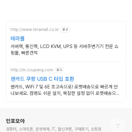
http://www.teramall.co.kr
광고
테라몰
서버랙, 통신랙, LCD KVM, UPS 등 서버주변기기 전문 쇼
핑몰, 빠른견적
http://m.coupang.com
광고
랜카드 쿠팡 USB C 타입 호환
랜카드, WiFi 7 및 6E 초고속으로! 로켓배송으로 빠르게 만
나보세요. 컴맹도 쉬운 설치, 복잡한 설정 없이 로켓배송으로
인터넷을 즐겨보세요.
로그 정보
인포모아
컴퓨터, 스마트폰, 운영체제, IT, 할인쿠폰, 구매후기, 쇼핑정