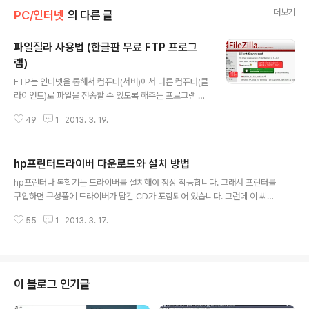
더보기
PC/인터넷
의 다른 글
파일질라 사용법 (한글판 무료 FTP 프로그
램)
글 내용
FTP는 인터넷을 통해서 컴퓨터(서버)에서 다른 컴퓨터(클
라이언트)로 파일을 전송할 수 있도록 해주는 프로그램 입
니다. 또한 FTP프로그램으로 컴퓨터와 스마트폰 간에 선
49
1
2013. 3. 19.
연결 없이도 파일을 전송할 수 있습니다. FTP 란? http://
navercast.naver.com/contents.nhn?rid=122&co
ntents_id=7753 많이 사용하는 ftp프로그램 으로는 알
hp프린터드라이버 다운로드와 설치 방법
FTP와 파일질라가 있습니다만 오늘은 개인 뿐만 아니라
글 내용
기업에서도 무료로 사용할 수 있는 공개 소프트웨어인 파
hp프린터나 복합기는 드라이버를 설치해야 정상 작동합니다. 그래서 프린터를
일질라의 설치와 사용법에 대해 알아보겠습니다. 파일질라
구입하면 구성품에 드라이버가 담긴 CD가 포함되어 있습니다. 그런데 이 씨디
(FileZilla)는 전송속도 등 기능이 우수하고 업데이트도 자
를 분실한 경우나 CD를 사용할 수 없는 노트북에 경우 설치하기가 난감합니다.
주되는 무료 FTP프로그램입니다. 그리고 외국산 이지만
55
1
2013. 3. 17.
이럴때는 HP 홈페이지 에서 hp프린터, 복합기 제품명을 입력하면 간단하게 드
다국어 지원으로 한글도 지원합니다. 파일질라 파일은 ..
라이버를 다운 받아서 설치할 수 있습니다. hp 프린터드라이버 다운로드하는
방법과 설치하는법을 알아 보겠습니다. hp프린터 드라이버 다운로드, 설치방법
hp홈페이지의 고객지원센터에 접속합니다. hp프린터드라이버 다운로드 htt
p://www8.hp.com/kr/ko/support-drivers.html hp홈페이지의 고객지
이 블로그 인기글
원센터에 접속해서 드라이버 및 소프트웨어 메뉴를 클릭 합니다. 드라이버 및
소프트웨어..