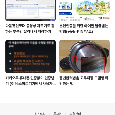
다음팟인코더 동영상 자르기로 원
본인인증을 위한 아이핀 발급받는
하는 부분만 잘라내서 저장하기
방법(공공i-PIN/무료)
카카오톡 휴대폰 인증없이 인증받
풍년압력밥솥 고무패킹 모델명 확
기 (여러 스마트기기에서 사용가
인하는 법
능)
의안내
티스토리
로그인
고객센터