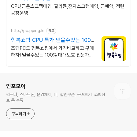
CPU,금은스크랩매입, 팔라듐,전자스크랩매입, 금폐액, 정련
공장운영
http://pc.pping.kr
광고
행복쇼핑 CPU 특가 믿을수있는 100%
매매보호
조립PC도 행복쇼핑에서 가격비교하고 구매
하자! 믿을수있는 100% 매매보호 전문가의
실시간 조립PC 상담도 받고, 행복쇼핑 특가
상품도 지금 만나 보세요
로그 정보
인포모아
컴퓨터, 스마트폰, 운영체제, IT, 할인쿠폰, 구매후기, 쇼핑정
보 등 수록
구독하기