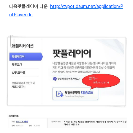
다음팟플레이어 다운
http://tvpot.daum.net/application/P
otPlayer.do