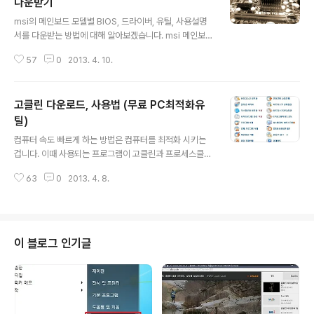
다운받기
글 내용
msi의 메인보드 모델별 BIOS, 드라이버, 유틸, 사용설명
서를 다운받는 방법에 대해 알아보겠습니다. msi 메인보드
BIOS,드라이버,사용설명서 다운받기 msi의 공식 홈페이
57
0
2013. 4. 10.
지에 접속합니다. msi 영문 홈페이지 http://www.msi.c
om/index.php msi 한국어 홈페이지 http://kr.msi.co
m/ msi 영문 홈페이지 -> service & support -> Do
고클린 다운로드, 사용법 (무료 PC최적화유
wnload -> Download Center msi 한국어 홈페이지 -
> 다운로드 센터 다운로드센터 검색창에 메인보드 모델명
틸)
글 내용
을 입력하고 클릭합니다. 메인보드 모델명은 CPU-Z로 확
컴퓨터 속도 빠르게 하는 방법은 컴퓨터를 최적화 시키는
인할 수있습니다. cpu-z 한글판 무설치버전 다운 (32bit,
겁니다. 이때 사용되는 프로그램이 고클린과 프로세스클린
64bit) 검색된 모델명을 클릭합니다. msi 785gm p45
같은 컴퓨터 최적화 프로그램입니다. 고클린은 인터넷 최
로 ..
63
0
2013. 4. 8.
적화, 하드디스크 최적화, 하드디스크 상태점검, 온도측정
(CPU/그래픽카드/메인보드/하드디스크), 시작 프로그램
관리, 파일 강제삭제, 인터넷 속도 향상, 컴퓨터자동종료,
개인정보 삭제, 익스플로러 최적화, 액티브X 삭제 등 다양
한 기능을 갖추고 있어서 인터넷이 느려질때, 게임시 렉현
이 블로그 인기글
상이 나타날때, 각종 광고창이 뜰때, 오류발생 할 때 유용한
무료 프로그램입니다. 그럼 고클린 다운로드, 설치및 사용
방법을 알아보겠습니다. 고클린 다운로드, 설치 고클린 공
식 홈페이지 또는 네이버,다음 자료실에서 최신버전(1.3.1
0)의 고클린을 다운받습니다. [ ..