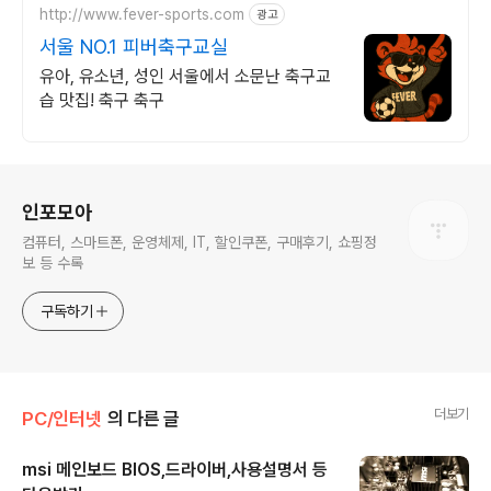
http://www.fever-sports.com
광고
서울 NO.1 피버축구교실
유아, 유소년, 성인 서울에서 소문난 축구교
습 맛집! 축구 축구
로그 정보
인포모아
컴퓨터, 스마트폰, 운영체제, IT, 할인쿠폰, 구매후기, 쇼핑정
보 등 수록
구독하기
더보기
PC/인터넷
의 다른 글
msi 메인보드 BIOS,드라이버,사용설명서 등