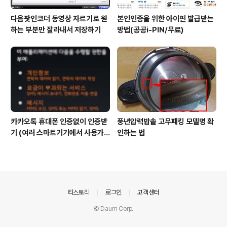
다음팟인코더 동영상 자르기로 원
본인인증을 위한 아이핀 발급받는
하는 부분만 잘라내서 저장하기
방법(공공i-PIN/무료)
카카오톡 휴대폰 인증없이 인증받
풍년압력밥솥 고무패킹 모델명 확
기 (여러 스마트기기에서 사용가
인하는 법
능)
의안내
티스토리
로그인
고객센터
© Daum Corp.