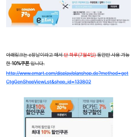
아래링크는 e장날이라고 해서
단 하루
(7월4일)
동안만 사용 가능
한
10%쿠폰
입니다.
http://www.emart.com/display/planshop.do?method=get
CtgGenShopViewLst&shop_id=133802