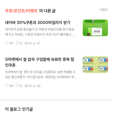
더보기
쿠폰/포인트/이벤트
의 다른 글
네이버 30%쿠폰과 3000마일리지 받기
글 내용
네이버가 요즘 할인율이 큰 쿠폰과 마일리지를 많이 발급
해 주고 있네요. 그동안 마일리지 유효기간이 줄어들고 무
료배송비쿠폰 응모도 없어지는 등 쇼핑혜택이 많이 안 좋
45
0
2013. 6. 27.
아 졌었는데 요근래 30%쿠폰등 할인율이 좋은 쿠폰을 선
착순으로 발급해주고 있습니다. 단 모바일로 접속해야 합
니다. 그리고 선착순이지만 현금처럼 사용가능한 3000마
G마켓에서 쌀 잡곡 구입할때 유용한 중복 할
일리지도 발급하고 있습니다. 분기말이라서 그런건지 모르
겠지만 네이버에서 물건 살때 매우 유용하네요. 25%쿠폰
인쿠폰
글 내용
이나 30%쿠폰을 사용하니 동일 상품 가격이 G마켓등 오
G마켓에서 쌀, 현미 등 잡곡을 구입할려고 보면 적용할 수
픈마켓보다 엄청 내려가네요. 모바일 쇼핑의신 매일 오후2
있는 할인쿠폰이 거의 없더군요. 예전에는 G마켓에서 쿠폰
시 선착순 3000마일 15% 25%쿠폰 (~6.30) 3000마
만 잘 사용하면 3만원대 초반의 가격으로도 쌀 구입이 가
일 15% 25%쿠폰중 한가지만 받을 수 있습니다. http://
58
0
2013. 6. 26.
능 했었는데 지금은 쌀값도 엄청 올랐을 뿐 아니라 왠만한
m.event.shopping.nav..
쿠폰은 적용도 안되서 G마켓에서 쌀, 현미등 잡곡 주문을
안하게 되더군요. 그래서 쌀은 11번가, 옥션, 네이버 N샵에
서 주로 구입하고 있습니다. 11번가에서는 GS슈퍼나 롯데
슈퍼에서 20kg짜리 쌀을 저렴하게 구입 가능하고 옥션에
이 블로그 인기글
서도 롯데슈퍼에서 20kg 쌀을 좀 저렴한 가격에 구입 가