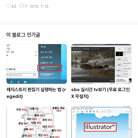
크롬을 사용하고 있다면 크롬 확장프로그램(User-Agen
로 사용 할 수 있게 사용범위가 지정되어 있는 폰트도 있으
65
7
2013. 7. 13.
t Switcher for Chrome)을 이용해서 컴퓨터로 모바일
니 사용범위를 꼭 읽어보고 다운받아 사용하..
웹 페이지에 접속할 수 있습니다. 스마트폰으로 응모해야
하는 모바일용 이벤트와 쿠폰을 크롬 모바일 모드를 이용
하면 편하게 컴퓨터에서 응모할 수 있습니다. 모바일이벤
트 응모 뿐 아니라 사양이 낮은 PC로 인터넷쇼핑을 하는
이 블로그 인기글
경우에도 크롬 모바일 모드로 페이지에 접속하면 좀 원할
하게 상품정보를 볼 수 있습니다. 옥션 G마켓 11번가 네이
버 등 쿠폰/ 모바일 이벤트모음 크롬이 없다면 먼저 크롬을
설치해야 합니다. 크롬 다운로드,설치 (장점/단점) 크롬을
실행하고 크롬 웹 스토어 에..
레지스트리 편집기 실행하는 법 (r
sbs 실시간 tv보기 (무료 로그인
egedit)
X 무설치)