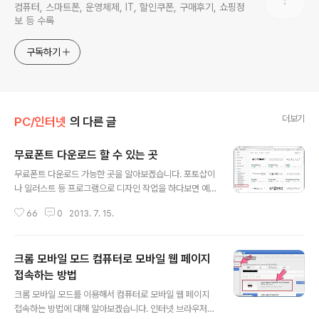
컴퓨터, 스마트폰, 운영체제, IT, 할인쿠폰, 구매후기, 쇼핑정
보 등 수록
구독하기
더보기
PC/인터넷
의 다른 글
무료폰트 다운로드 할 수 있는 곳
글 내용
무료폰트 다운로드 가능한 곳을 알아보겠습니다. 포토샵이
나 일러스트 등 프로그램으로 디자인 작업을 하다보면 예
쁜 폰트등 다양한 글씨체가 필요한 경우가 있습니다. 하지
66
0
2013. 7. 15.
만 예쁜 폰트들은 대부분 유료여서 저작권 때문에 함부로
다운받아 사용할 수 없고 무료인 폰트는 구하기가 쉽지 않
았습니다. 그런데 무료폰트를 힘들게 찾아 다닐 필요없이
크롬 모바일 모드 컴퓨터로 모바일 웹 페이지
쉽게 구 할 수 있는 곳이 있는데 바로 네이버 자료실입니다.
네이버 소프트웨어 자료실에서 한글폰트, 영문폰트, 특수
접속하는 방법
글 내용
문자 등의 다양한 글꼴의 무료폰트를 다운로드 해서 사용
크롬 모바일 모드를 이용해서 컴퓨터로 모바일 웹 페이지
할 수 있습니다. 다만 주의해야 할 것이 있는데 개인과 기업
접속하는 방법에 대해 알아보겠습니다. 인터넷 브라우저로
모두에서 무료 사용이 가능한 폰트도 있지만 개인만 무료