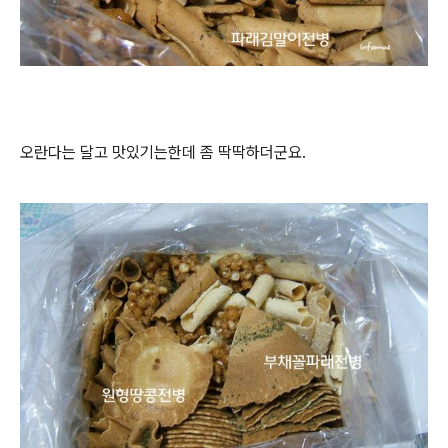
오란다는 달고 맛있기는한데 좀 딱딱하더군요.