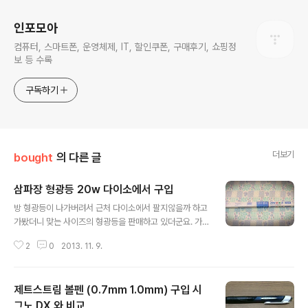
인포모아
컴퓨터, 스마트폰, 운영체제, IT, 할인쿠폰, 구매후기, 쇼핑정
보 등 수록
구독하기
더보기
bought
의 다른 글
삼파장 형광등 20w 다이소에서 구입
글 내용
방 형광등이 나가버려서 근처 다이소에서 팔지않을까 하고
가봤더니 맞는 사이즈의 형광등을 판매하고 있더군요. 가
격은 이천원으로 인터넷 최저가 보다는 조금 비싼가격 이
2
0
2013. 11. 9.
었습니다. 사용하던 번개표를 찾았는데 판매되는 제품 모
두 한브랜드로 번개표등 다른 브랜드제품은 없었습니다.
인터넷 다이소몰에서는 번개표 직관형광램프를 판매하던
제트스트림 볼펜 (0.7mm 1.0mm) 구입 시
데 집 근처 다이소에서는 찾을 수 없었습니다. 직관형광램
프(FL20S-D/18) 20w 삼파장 주광색 /장수램프 역시 원
그노 DX 와 비교