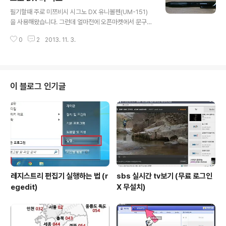
글 내용
산지는 중국이었습니다. 형광등을 교체해보니 제품에는 이
필기할때 주로 미쯔비시 시그노 DX 유니볼펜(UM-151)
상이 없었습니다.
을 사용해왔습니다. 그런데 얼마전에 오픈마켓에서 문구류
에 쓸수 있는 무료배송쿠폰이 생겨서 이번에도 시그노 DX
0
2
2013. 11. 3.
를 주문할려다가 평소 제트스트림 볼펜이 필기감이 좋다고
많이 추천을 하길래 이번 기회에 한번 사용해보고자 구입
해 봤습니다. 제트스트림 볼펜 0.7mm 와 1.0mm 두개 구
입했는데 무료배송쿠폰이 금액에 제한이 없이 사용가능 하
다보니 이머니와 할인쿠폰까지 써서 거의 공짜가격에 주문
이 블로그 인기글
할 수 있었습니다. ⇒ 옥션 G마켓 11번가 네이버 등 쇼핑몰
할인쿠폰/ 모바일 이벤트모음 ⇒ 미쯔비시펜 유니볼 시그
노 DX (UM-151) 구입 ⇒ 미쯔비시 유니볼 시그노DX 중
성펜 리필심 구입 (UMR-1A) 제트스트림 볼펜 (0.7mm
1.0mm) 구입, 시..
레지스트리 편집기 실행하는 법 (r
sbs 실시간 tv보기 (무료 로그인
egedit)
X 무설치)