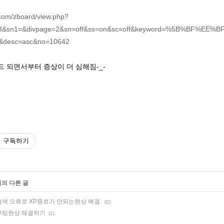
.com/zboard/view.php?
=3&sn1=&divpage=2&sn=off&ss=on&sc=off&keyword=%5B%BF%EE%B
&desc=asc&no=10642
 되면서부터 증상이 더 심해짐-_-
구독하기
리의 다른 글
색 오류로 XP종료가 안되는현상 해결.
(2)
부팅현상 해결하기
(1)