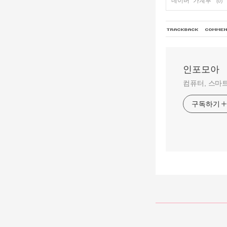
네이버 "가계부"
(0)
인포모아
컴퓨터, 스마트
구독하기