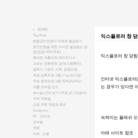
HOME
Top Posts
익스플로러 창 
범용공인인증서 무료로 발급받기
본인인증을 위한 아이핀 발급받는 방
법(공공i-PIN/무료)
익스플로러 창 닫힘
휴대폰 개통조회 SKT.KT.LG
모르는 전화번호 검색(스팸확인)
갤럭시 그랜드 스펙, 장점단점
무료 압축프로그램 (7zip,반디집)
인터넷 익스플로러(In
무료 캡쳐프로그램 픽픽(PicPick)
는 경우가 있다면 
크롬 모바일 모드
mbc실시간tv보기 (무료,로그인없이)
자막 자료실
쇼핑 쿠폰 적립금 응모
Categories
PC . 인터넷
속썩이는 플래쉬 오
모바일
쿠폰
아래 사이트 참조
리뷰 . 쇼핑