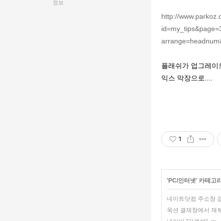
정보
http://www.parkoz
id=my_tips&page
arrange=headnum
플래쉬가 업그레이드
익스 막장으로....
1
'
PC/인터넷
' 카테고
네이트닷컴 주소창 검
옥션 결재창에서 재