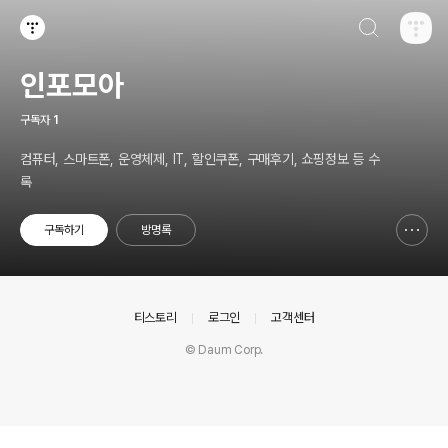
검색하기
티스토리
인포모아
구독자
1
컴퓨터, 스마트폰, 운영체제, IT, 할인쿠폰, 구매후기, 쇼핑정보 등 수
록
구독하기
방명록
신고하기 레이어
열기
의안내
티스토리
로그인
고객센터
© Daum Corp.