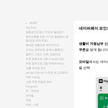
HOME
Top Posts
네이버페이 포인트
범용공인인증서 무료로 발급받기
본인인증을 위한 아이핀 발급받는 방
법(공공i-PIN/무료)
생활비 자동납부 
휴대폰 개통조회 SKT.KT.LG
쿠폰
을 받게 됩니다
모르는 전화번호 검색(스팸확인)
갤럭시 그랜드 스펙, 장점단점
무료 압축프로그램 (7zip,반디집)
모바일
에서는 네이
무료 캡쳐프로그램 픽픽(PicPick)
을 선택
크롬 모바일 모드
mbc실시간tv보기 (무료,로그인없이)
자막 자료실
쇼핑 쿠폰 적립금 응모
Categories
PC . 인터넷
모바일
쿠폰
리뷰 . 쇼핑