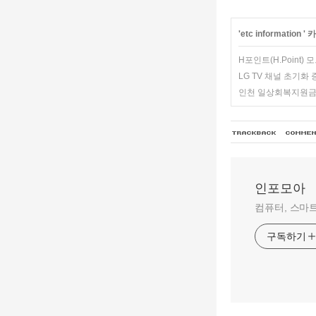
'
etc information
' 
H포인트(H.Point)
LG TV 채널 초기화
인천 일상회복지원금
인포모아
컴퓨터, 스마트
구독하기