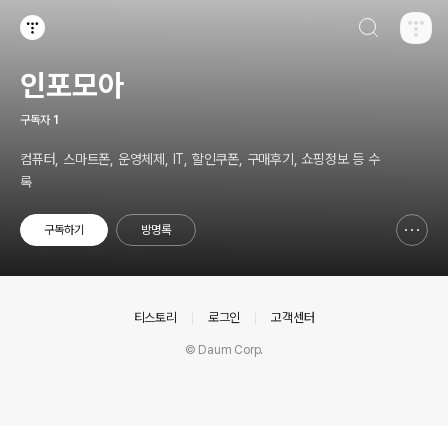
검색하기
티스토리
인포모아
구독자
1
컴퓨터, 스마트폰, 운영체제, IT, 할인쿠폰, 구매후기, 쇼핑정보 등 수
록
구독하기
방명록
신고하기 레이어
열기
의안내
티스토리
로그인
고객센터
© Daum Corp.